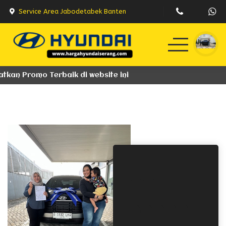
Service Area Jabodetabek Banten
Home
tkan Promo Terbaik di website ini
Produk
Testimoni
Berita
E-Brochure