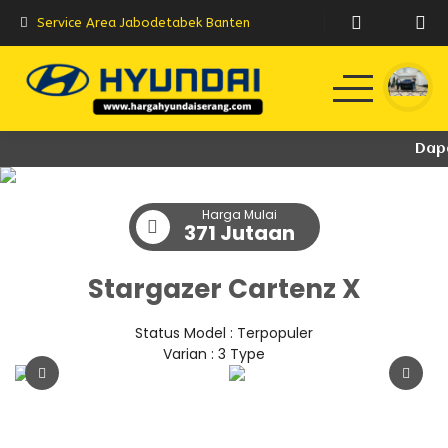
Service Area Jabodetabek Banten
Home
Dapat
Produk
Harga Mulai
371 Jutaan
Testimoni
Stargazer Cartenz X
Berita
E-Brochure
Status Model : Terpopuler
Varian : 3 Type
2
3